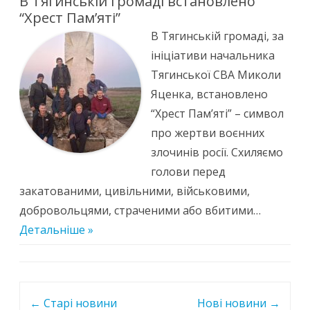
В Тягинській громаді встановлено
“Хрест Пам’яті”
В Тягинській громаді, за
ініціативи начальника
Тягинської СВА Миколи
Яценка, встановлено
“Хрест Пам’яті” – символ
про жертви воєнних
злочинів росії. Схиляємо
голови перед
закатованими, цивільними, військовими,
добровольцями, страченими або вбитими…
Детальніше »
Post
←
Старі новини
Нові новини
→