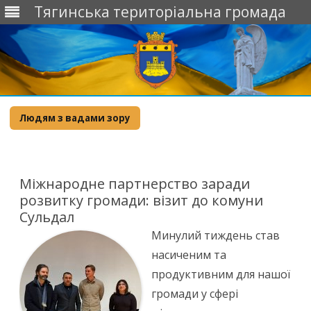
Тягинська територіальна громада
Skip
to
Людям з вадами зору
content
Міжнародне партнерство заради
розвитку громади: візит до комуни
Сульдал
Минулий тиждень став
насиченим та
продуктивним для нашої
громади у сфері