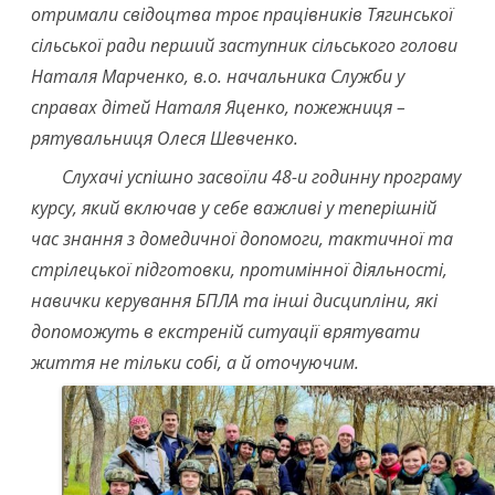
отримали свідоцтва троє працівників Тягинської
сільської ради перший заступник сільського голови
Наталя Марченко, в.о. начальника Служби у
справах дітей Наталя Яценко, пожежниця –
рятувальниця Олеся Шевченко.
Слухачі успішно засвоїли 48-и годинну програму
курсу, який включав у себе важливі у теперішній
час знання з домедичної допомоги, тактичної та
стрілецької підготовки, протимінної діяльності,
навички керування БПЛА та інші дисципліни, які
допоможуть в екстреній ситуації врятувати
життя не тільки собі, а й оточуючим.