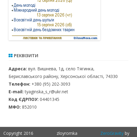
РЕКВІЗИТИ
Адреса:
вул. Вишнева, 1д, село Тягинка,
Бериславського району, Херсонської області, 74330
Телефон:
+380 (95) 202-3093
E-mail:
tyaginska_s_r@ukr.net
Код ЄДРПОУ:
04401345
МФО:
852010
Copyright 2016
zloyromka
ZeroGravity
by