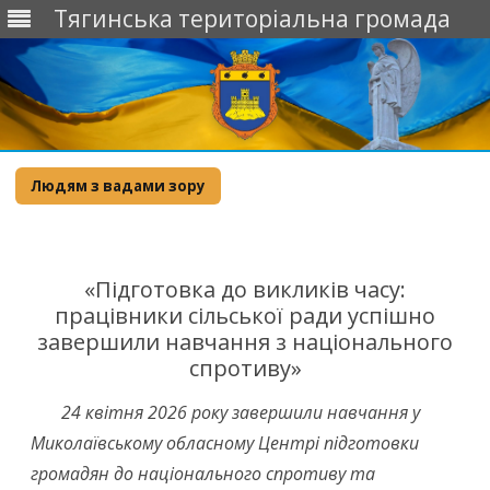
Тягинська територіальна громада
Skip
to
Людям з вадами зору
content
«Підготовка до викликів часу:
працівники сільської ради успішно
завершили навчання з національного
спротиву»
24 квітня 2026 року завершили навчання у
Миколаївському обласному Центрі підготовки
громадян до національного спротиву та