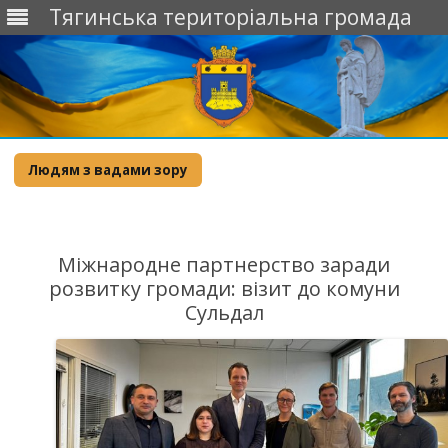
Тягинська територіальна громада
Skip
to
Людям з вадами зору
content
Міжнародне партнерство заради
розвитку громади: візит до комуни
Сульдал