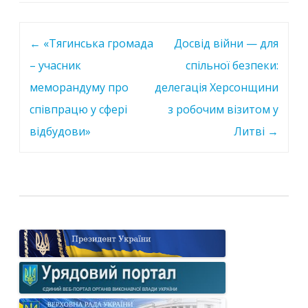
Post
←
«Тягинська громада
Досвід війни — для
navigation
– учасник
спільної безпеки:
меморандуму про
делегація Херсонщини
співпрацю у сфері
з робочим візитом у
відбудови»
Литві
→