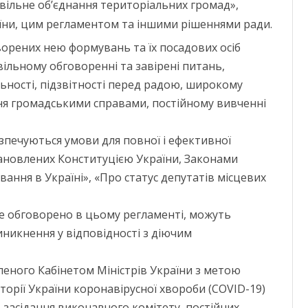
овільне об’єднання територіальних громад»,
ни, цим регламентом та іншими рішеннями ради.
творених нею формувань та їх посадових осіб
ільному обговоренні та завірені питань,
альності, підзвітності перед радою, широкому
ня громадськими справами, постійному вивченні
езпечуються умови для повної і ефективної
становлених Конституцією України, Законами
ання в Україні», «Про статус депутатів місцевих
 не обговорено в цьому регламенті, можуть
иникнення у відповідності з діючим
леного Кабінетом Міністрів України з метою
орії України коронавірусної хвороби (COVID-19)
, засідання виконавчого комітету, постійних