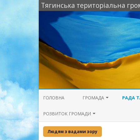
Тягинська територіальна гро
ГОЛОВНА
ГРОМАДА
РАДА Т
АТЛАС ГРОМАДИ
СТРАТЕГ
РОЗВИТОК ГРОМАДИ
ТЯГИНСЬ
НАША ГРОМАДА
ВІДНОВЛЕННЯ ГРОМАДИ
Людям з вадами зору
СТАТУТ
ІНФРАСТРУКТУРА