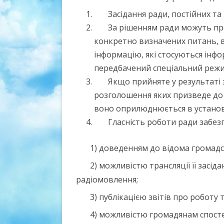
Засідання ради, постійних та
За рішенням ради можуть про
конкретно визначених питань, 
інформацію, які стосуються інф
передбачений спеціальний режи
Якщо прийняте у результаті 
розголошення яких призведе до 
воно оприлюднюється в устано
Гласність роботи ради забез
1) доведенням до відома громадс
2) можливістю трансляції її засід
радіомовлення;
3) публікацією звітів про роботу 
4) можливістю громадянам спостер