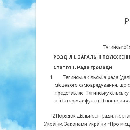
ЄВРОІНТЕГРАЦІЯ ГРОМАДИ
РЕГЛАМ
СТРУКТ
Р
СТАРОС
ДЕПУТА
Тягинської 
ГРАФІК
РОЗДІЛ І. ЗАГАЛЬНІ ПОЛОЖЕН
Стаття 1. Рада громади
Тягинська сільська рада (да
місцевого самоврядування, що ск
представляє Тягинську сільську т
в її інтересах функції і повнов
2.Порядок діяльності ради, її ор
України, Законами України «Про місц