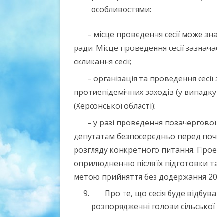
особливостями:
– місце проведення сесії може з
ради. Місце проведення сесії зазнач
скликання сесії;
– організація та проведення сесі
протиепідемічних заходів (у випадку
(Херсонської області);
– у разі проведення позачергової
депутатам безпосередньо перед поч
розгляду конкретного питання. Про
оприлюдненню після їх підготовки та
метою прийняття без додержання 20
Про те, що сесія буде відбув
розпорядженні голови сільської 