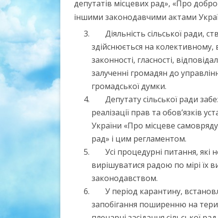
депутатів місцевих рад», «Про добр
іншими законодавчими актами Украї
Діяльність сільської ради, с
здійснюється на колективному, в
законності, гласності, відповід
залученні громадян до управлін
громадської думки.
Депутату сільської ради заб
реалізації прав та обов’язків у
України «Про місцеве самоврядув
рад» і цим регламентом.
Усі процедурні питання, які
вирішуватися радою по мірі їх в
законодавством.
У період карантину, встанов
запобігання поширенню на терит
пленарні засідання сільської рад