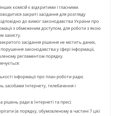
 інших комісій є відкритими і гласними.
водитися закриті засідання для розгляду
відповідно до вимог законодавства України про
ормації з обмеженим доступом, для роботи з якою
м захисту.
закритого засідання рішення не містить даних,
порушення законодавства у сфері інформації,
вленому регламентом порядку.
печується:
ькості інформації про план роботи ради;
ань засобами Інтернету, телебачення і
та рішень ради в Інтернеті та пресі;
ігати (в порядку, обумовленому в частині 7 цієї