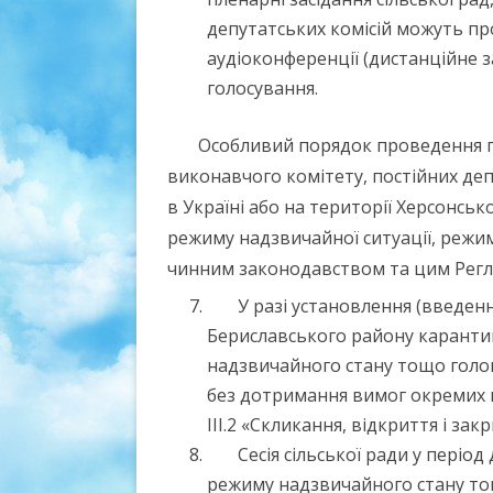
депутатських комісій можуть пр
аудіоконференції (дистанційне 
голосування.
Особливий порядок проведення пл
виконавчого комітету, постійних деп
в Україні або на території Херсонськ
режиму надзвичайної ситуації, режи
чинним законодавством та цим Рег
У разі установлення (введення
Бериславського району карантин
надзвичайного стану тощо голов
без дотримання вимог окремих п
ІІІ.2 «Скликання, відкриття і закр
Сесія сільської ради у період
режиму надзвичайного стану то