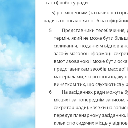
статті) роботу ради;
5) розміщенням (за наявності орга
ради та її посадових осіб на офіційни
Представники телебачення, р
термін, який не може бути біль
скликання, поданням відповідно
засобу масової інформації секре
вмотивованою і може бути оска
представникам засобів масової 
матеріалами, які розповсюджуют
винятком тих, що слухаються у р
На засіданнях ради можуть б
місцях і за попереднім записом,
секретар ради). Заявки на запис
передує пленарному засіданню. 
кількістю сидячих місць у відпов