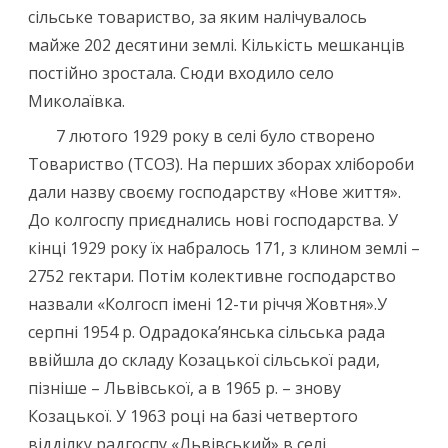
сільське товариство, за яким налічувалось
майже 202 десятини землі. Кількість мешканців
постійно зростала. Сюди входило село
Миколаївка.
7 лютого 1929 року в селі було створено
Товариство (ТСОЗ). На перших зборах хлібороби
дали назву своєму господарству «Нове життя».
До колгоспу приєднались нові господарства. У
кінці 1929 року їх набралось 171, з клином землі –
2752 гектари. Потім колективне господарство
назвали «Колгосп імені 12-ти річчя Жовтня».У
серпні 1954 р. Одрадока’янська сільська рада
ввійшла до складу Козацької сільської ради,
пізніше – Львівської, а в 1965 р. – знову
Козацької. У 1963 році на базі четвертого
відділку радгоспу «Львівський» в селі