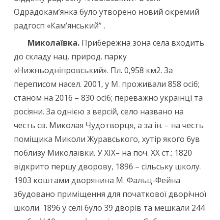
Одрадокам’янка було утворено новий окремий
радгосп «Кам’янський” .
Миколаївка.
Прибережна зона села входить
до складу нац. природ. парку
«Нижньодніпровський». Пл. 0,958 км2. За
переписом насел. 2001, у М. проживали 858 осіб;
станом на 2016 – 830 осіб; переважно українці та
росіяни. За однією з версій, село названо на
честь св. Миколая Чудо­творця, а за ін. – на честь
поміщика Миколи Журавського, хутір якого був
поблизу Миколаївки. У ХІХ– на поч. ХХ ст.: 1820
відкрито першу дворову, 1896 – сільську школу.
1903 коштами дворянина М. Фальц-Фейна
збудовано приміщення для початкової дворічної
школи. 1896 у селі було 39 дворів та мешкали 244