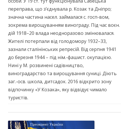
особи. У 19 ст. тут функціонувала Сабецька
переправа, що з’єднувала р. Козак та Дніпро;
значна части­на насел. займалася с. госп-вом,
зокрема вирощуванням винограду. Під час воєн.
дій 1918–20 влада неодноразово змінювалася.
Жителі потерпали від голодомору 1932–33,
зазнали сталінінських репресій. Від серпня 1941
до березня 1944 – під нім.-фашист. окупацією.
Нині у М. розвинені садівництво,
виноградарство та вирощування суниці. Діють
заг.-осв. школа, дитсадок. 2016 відкрито зону
відпочинку «У Козака», яку відвідує чимало
туристів.