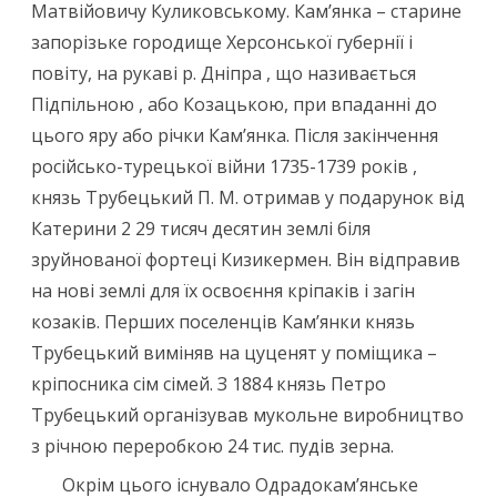
Матвійовичу Куликовському. Кам’янка – старине
запорізьке городище Херсонської губернії і
повіту, на рукаві р. Дніпра , що називається
Підпільною , або Козацькою, при впаданні до
цього яру або річки Кам’янка. Після закінчення
російсько-турецької війни 1735-1739 років ,
князь Трубецький П. М. отримав у подарунок від
Катерини 2 29 тисяч десятин землі біля
зруйнованої фортеці Кизикермен. Він відправив
на нові землі для їх освоєння кріпаків і загін
козаків. Перших поселенців Кам’янки князь
Трубецький виміняв на цуценят у поміщика –
кріпосника сім сімей. З 1884 князь Петро
Трубецький організував мукольне виробництво
з річною переробкою 24 тис. пудів зерна.
Окрім цього існувало Одрадокам’янське