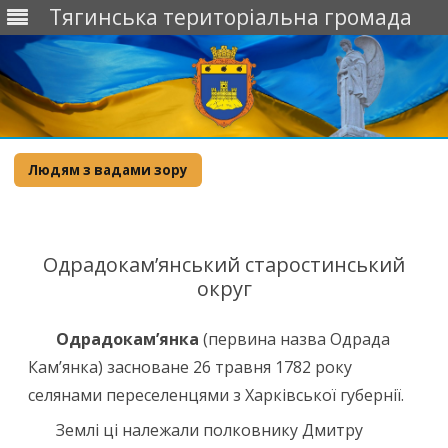
Тягинська територіальна громада
Skip
to
Людям з вадами зору
content
Одрадокам’янський старостинський
округ
Одрадокам’янка
(первина назва Одрада
Кам’янка) засноване 26 травня 1782 року
селянами переселенцями з Харківської губернії.
Землі ці належали полковнику Дмитру