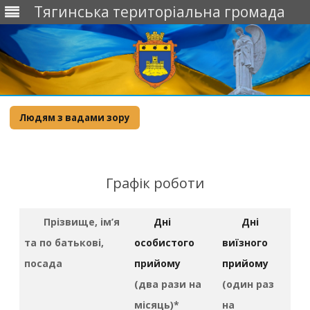
Тягинська територіальна громада
Skip
to
Людям з вадами зору
content
Графік роботи
Прізвище, ім’я
Дні
Дні
та по батькові,
особистого
виїзного
посада
прийому
прийому
(два рази на
(один раз
місяць)
*
на