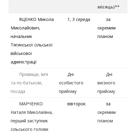
місяць)**
ЯЦЕНКО Микола
1, 3 cереда
за
Миколайович,
окремим
начальник
планом
Тягинської сільської
військової
адміністрації
Прізвище, ім’я
Дні
Дні
та по батькові,
особистого
виїзного
посада
прийому
прийому
МАРЧЕНКО
вівторок
за
Наталя Миколаївна,
окремим
перший заступник
планом
сільського голови