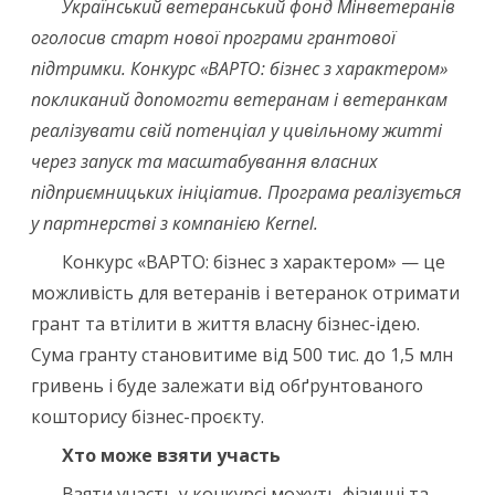
Український ветеранський фонд Мінветеранів
оголосив старт нової програми грантової
підтримки. Конкурс «ВАРТО: бізнес з характером»
покликаний допомогти ветеранам і ветеранкам
реалізувати свій потенціал у цивільному житті
через запуск та масштабування власних
підприємницьких ініціатив. Програма реалізується
у партнерстві з компанією Kernel.
Конкурс «ВАРТО: бізнес з характером» — це
можливість для ветеранів і ветеранок отримати
грант та втілити в життя власну бізнес-ідею.
Сума гранту становитиме від 500 тис. до 1,5 млн
гривень і буде залежати від обґрунтованого
кошторису бізнес-проєкту.
Хто може взяти участь
Взяти участь у конкурсі можуть фізичні та