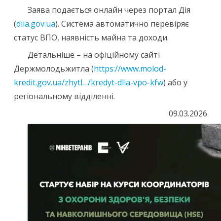
Заява подається онлайн через портал Дія
(
diia.gov.ua
). Система автоматично перевіряє
статус ВПО, наявність майна та доходи.
Детальніше – на офіційному сайті
Держмолодьжитла (
https://www.molod-
kredit.gov.ua/zhytl…/kredyt-dlia-vpo-kfw
) або у
регіональному відділенні.
09.03.2026