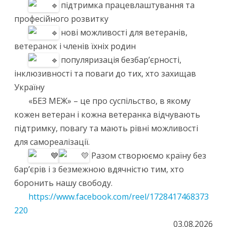
підтримка працевлаштування та
професійного розвитку
нові можливості для ветеранів,
ветеранок і членів їхніх родин
популяризація безбар’єрності,
інклюзивності та поваги до тих, хто захищав
Україну
«БЕЗ МЕЖ» – це про суспільство, в якому
кожен ветеран і кожна ветеранка відчувають
підтримку, повагу та мають рівні можливості
для самореалізації.
Разом створюємо країну без
бар’єрів і з безмежною вдячністю тим, хто
боронить нашу свободу.
https://www.facebook.com/reel/1728417468373
220
03.08.2026