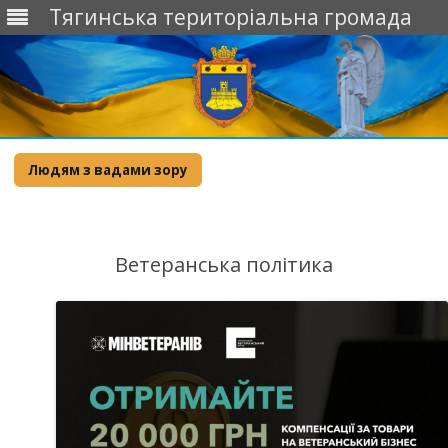
Тягинська територіальна громада
Skip
to
Людям з вадами зору
content
Ветеранська політика