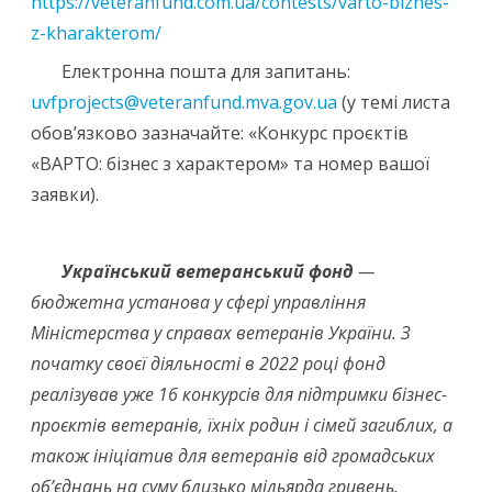
https://veteranfund.com.ua/contests/varto-biznes-
z-kharakterom/
Електронна пошта для запитань:
uvfprojects@veteranfund.mva.gov.ua
(у темі листа
обов’язково зазначайте: «Конкурс проєктів
«ВАРТО: бізнес з характером» та номер вашої
заявки).
Український ветеранський фонд
—
бюджетна установа у сфері управління
Міністерства у справах ветеранів України. З
початку своєї діяльності в 2022 році фонд
реалізував уже 16 конкурсів для підтримки бізнес-
проєктів ветеранів, їхніх родин і сімей загиблих, а
також ініціатив для ветеранів від громадських
обʼєднань на суму близько мільярда гривень.