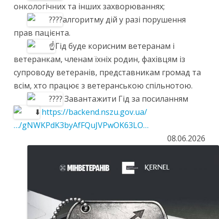
онкологічних та інших захворюваннях;
алгоритму дій у разі порушення
прав пацієнта.
Гід буде корисним ветеранам і
ветеранкам, членам їхніх родин, фахівцям із
супроводу ветеранів, представникам громад та
всім, хто працює з ветеранською спільнотою.
Завантажити Гід за посиланням
https://backend.nszu.gov.ua/
…/gNWKPdK3byAfFQuJVPwOK63LO…
08.06.2026