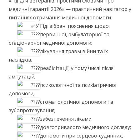
«Гід для ветеранів: простими словами про
медичні гарантії 2026» — практичний навігатор у
питаннях отримання медичної допомоги.
У Гіді зібрані пояснення щодо:
первинної, амбулаторної та
стаціонарної медичної допомоги;
лікування травм війни та їх
наслідків;
реабілітації, у тому числі після
ампутацій;
психологічної та психіатричної
допомоги;
стоматологічної допомоги та
зубопротезування;
забезпечення ліками;
довготривалого медичного догляду;
допомоги при серцево-судинних,