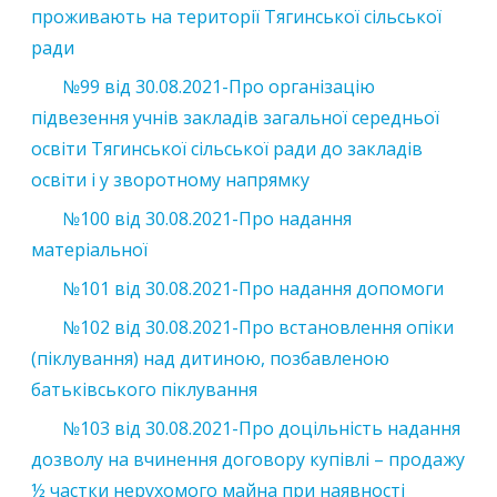
проживають на території Тягинської сільської
ради
№99
від
30.08.2021
-Про організацію
підвезення учнів закладів загальної середньої
освіти Тягинської сільської ради до закладів
освіти і у зворотному напрямку
№100
від
30.08.2021
-Про надання
матеріальної
№101
від
30.08.2021
-Про надання допомоги
№102
від
30.08.2021
-Про встановлення опіки
(піклування) над дитиною, позбавленою
батьківського піклування
№103
від
30.08.2021
-Про доцільність надання
дозволу на вчинення договору купівлі – продажу
½ частки нерухомого майна при наявності