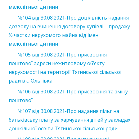
малолітньої дитини
№104
від
30.08.2021
-Про доцільність надання
дозволу на вчинення договору купівлі – продажу
½ частки нерухомого майна від імені
малолітньої дитини
№105
від
30.08.2021
-Про присвоєння
поштової адреси нежитловому об’єкту
нерухомості на території Тягинської сільської
ради в с. Ольгівка
№106
від
30.08.2021
-Про присвоєння та зміну
поштової
№107
від
30.08.2021
-Про надання пільг на
батьківську плату за харчування дітей у закладах
дошкільної освіти Тягинської сільської ради