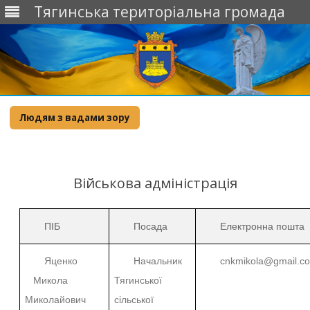
Тягинська територіальна громада
Skip
to
Людям з вадами зору
content
Військова адміністрація
ПІБ
Посада
Електронна пошта
Яценко
Начальник
cnkmikola@gmail.c
Микола
Тягинської
Миколайович
сільської