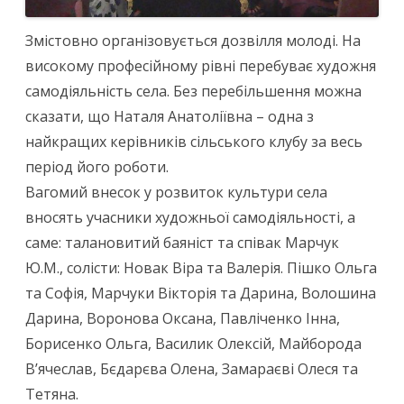
Змістовно організовується дозвілля молоді. На
високому професійному рівні перебуває художня
самодіяльність села. Без перебільшення можна
сказати, що Наталя Анатоліївна – одна з
найкращих керівників сільського клубу за весь
період його роботи.
Вагомий внесок у розвиток культури села
вносять учасники художньої самодіяльності, а
саме: талановитий баяніст та співак Марчук
Ю.М., солісти: Новак Віра та Валерія. Пішко Ольга
та Софія, Марчуки Вікторія та Дарина, Волошина
Дарина, Воронова Оксана, Павліченко Інна,
Борисенко Ольга, Василик Олексій, Майборода
В’ячеслав, Бєдарєва Олена, Замараєві Олеся та
Тетяна.