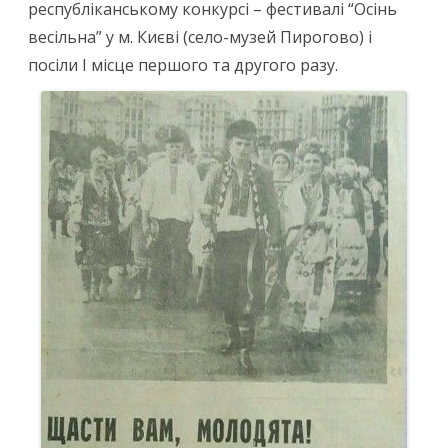
республіканському конкурсі – фестивалі “Осінь
весільна” у м. Києві (село-музей Пирогово) і
посіли І місце першого та другого разу.