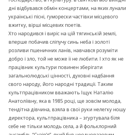
дні відбувався обмін концертами, на яких лунали
українські пісні, гуморески частівки місцевого
вжитку, вірші місцевих поетів.
Хто народився і виріс на цій тягинській землі,
вперше побачив сліпучу синь неба і золоті
розливи пшеничних ланів, навчався розуміти
добро і зло, той не може її не любити. І хто як не
працівник культури повинен зберігати
загальнолюдські цінності, духовні надбання
свого народу, його народні традиції. Таким
культпрацівником вважають Іщук Наталію
Анатоліївну, яка в 1985 році, ще зовсім молода,
тендітна дівчина, взяла в свої руки нелегку ношу
директора, культпрацівника – згуртувала біля
себе не тільки молодь села, а й фольклорний
ансамбль “Сузір’я”, який був неодноразовим