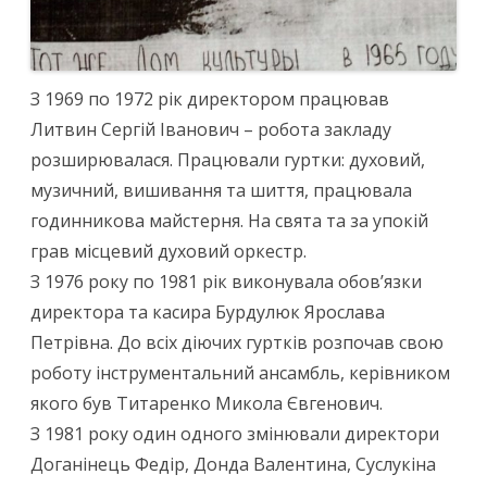
З 1969 по 1972 рік директором працював
Литвин Сергій Іванович – робота закладу
розширювалася. Працювали гуртки: духовий,
музичний, вишивання та шиття, працювала
годинникова майстерня. На свята та за упокій
грав місцевий духовий оркестр.
З 1976 року по 1981 рік виконувала обов’язки
директора та касира Бурдулюк Ярослава
Петрівна. До всіх діючих гуртків розпочав свою
роботу інструментальний ансамбль, керівником
якого був Титаренко Микола Євгенович.
З 1981 року один одного змінювали директори
Доганінець Федір, Донда Валентина, Суслукіна