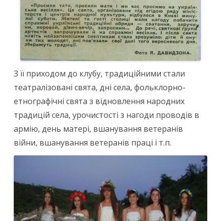
З її приходом до клубу, традиційними стали
театралізовані свята, дні села, фольклорно-
етнографічні свята з відновлення народних
традицій села, урочистості з нагоди проводів в
армію, день матері, вшанування ветеранів
війни, вшанування ветеранів праці і т.п.