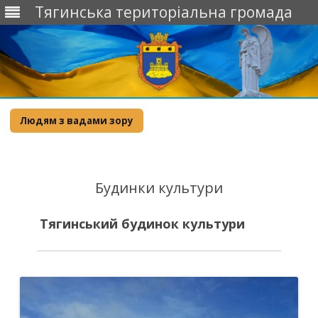
Тягинська територіальна громада
Skip
to
Людям з вадами зору
content
Будинки культури
Тягинський будинок культури