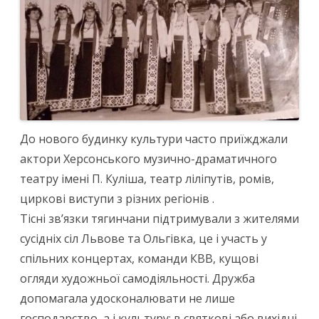
До нового будинку культури часто приїжджали
актори Херсонського музично-драматичного
театру імені П. Куліша, театр ліліпутів, ромів,
циркові виступи з різних регіонів .
Тісні зв’язки тягинчани підтримували з жителями
сусідніх сіл Львове та Ольгівка, це і участь у
спільних концертах, команди КВВ, кущові
огляди художньої самодіяльності. Дружба
допомагала удосконалювати не лише
господарство, а і культуру: в святкові або вихідні