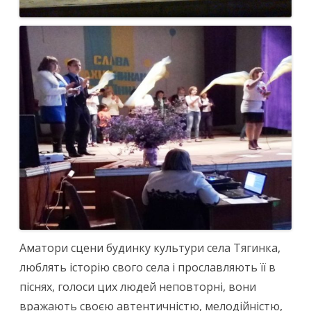
Аматори сцени будинку культури села Тягинка,
люблять історію свого села і прославляють її в
піснях, голоси цих людей неповторні, вони
вражають своєю автентичністю, мелодійністю,