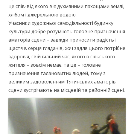
це спів-від якого віє духмяними пахощами землі,
хлібом і джерельною водою.
Учасники художньої самодіяльності будинку
культури добре розуміють головне призначення
аматорів сцени – завжди приносити радість і
щастя в серця глядачів, хоч задля цього потрібне
здоров’я, свій вільний час, якого в сільського
жителя – зовсім немає, та це – головне
призначення талановитих людей, тому з
великим задоволенням Тягинських аматорів
сцени зустрічають на місцевій та районній сцені.