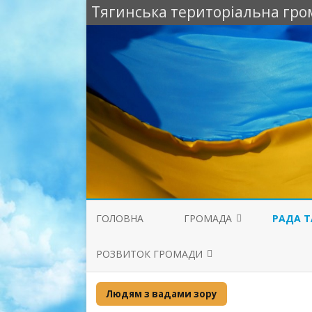
Тягинська територіальна гро
ГОЛОВНА
ГРОМАДА
РАДА Т
АТЛАС ГРОМАДИ
СТРАТЕГ
РОЗВИТОК ГРОМАДИ
ТЯГИНСЬ
НАША ГРОМАДА
ВІДНОВЛЕННЯ ГРОМАДИ
Людям з вадами зору
СТАТУТ
ІНФРАСТРУКТУРА