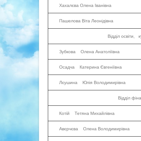
Хахалєва Олена Іванівна
Пашелова Віта Леонідівна
Відділ освіти, 
Зубкова Олена Анатоліївна
Осадча Катерина Євгеніївна
Лєушина Юлія Володимирівна
Відділ фін
Котій Тетяна Михайлівна
Авєрчєва Олена Володимирівна