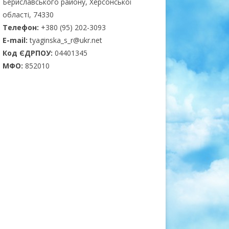
Бериславського району, Херсонської
області, 74330
Телефон:
+380 (95) 202-3093
E-mail:
tyaginska_s_r@ukr.net
Код ЄДРПОУ:
04401345
МФО:
852010