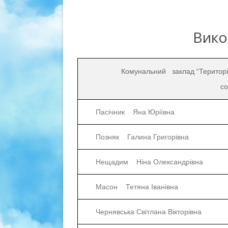
ЄВРОІНТЕГРАЦІЯ ГРОМАДИ
РЕГЛАМ
СТРУКТ
Вико
СТАРОС
Комунальний заклад “Територі
ДЕПУТА
со
ГРАФІК
Пасічник Яна Юріївна
Позняк Галина Григорівна
Нещадим Ніна Олександрівна
Масон Тетяна Іванівна
Чернявська Світлана Вікторівна