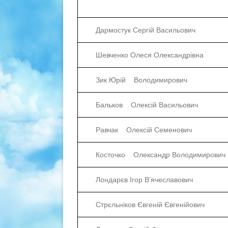
Дармостук Сергій Васильович
Шевченко Олеся Олександрівна
Зик Юрій Володимирович
Бальков Олексій Васильович
Равчак Олексій Семенович
Косточко Олександр Володимирович
Лондарєв Ігор В’ячеславович
Стрєльніков Євгеній Євгенійович